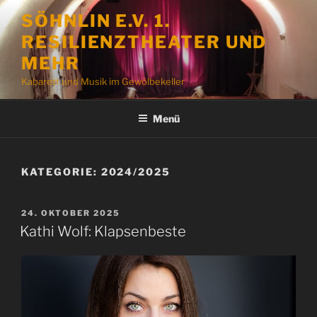
Zum
SÖHNLIN E.V. 1.
Inhalt
RESILIENZTHEATER UND
springen
MEHR
Kabarett und Musik im Gewölbekeller
Menü
KATEGORIE:
2024/2025
VERÖFFENTLICHT
24. OKTOBER 2025
AM
Kathi Wolf: Klapsenbeste