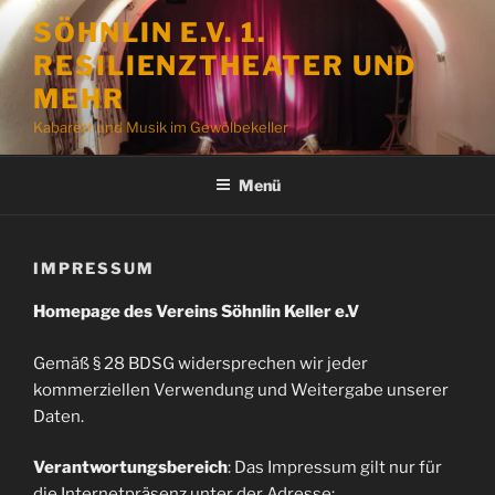
Zum
SÖHNLIN E.V. 1.
Inhalt
RESILIENZTHEATER UND
springen
MEHR
Kabarett und Musik im Gewölbekeller
Menü
IMPRESSUM
Homepage des Vereins Söhnlin Keller e.V
Gemäß § 28 BDSG widersprechen wir jeder
kommerziellen Verwendung und Weitergabe unserer
Daten.
Verantwortungsbereich
: Das Impressum gilt nur für
die Internetpräsenz unter der Adresse: