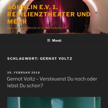
Zum
SÖHNLIN E.V. 1.
Inhalt
RESILIENZTHEATER UND
springen
MEHR
Kabarett und Musik im Gewölbekeller
Menü
SCHLAGWORT:
GERNOT VOLTZ
VERÖFFENTLICHT
25. FEBRUAR 2016
AM
Gernot Voltz – Versteuerst Du noch oder
lebst Du schon?