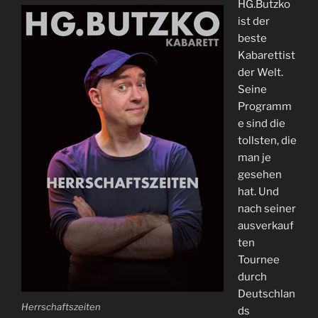
HG.Butzko
ist der
beste
Kabarettist
der Welt.
Seine
Programm
e sind die
tollsten, die
man je
gesehen
hat. Und
nach seiner
ausverkauf
ten
Tournee
durch
Deutschlan
Herrschaftszeiten
ds