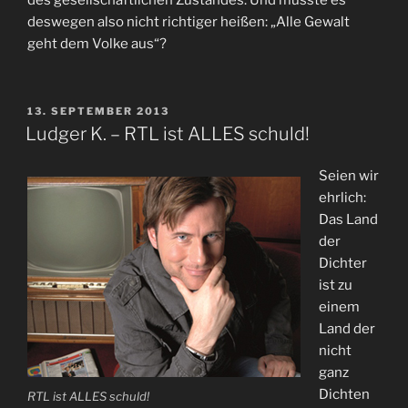
des gesellschaftlichen Zustandes. Und müsste es
deswegen also nicht richtiger heißen: „Alle Gewalt
geht dem Volke aus“?
VERÖFFENTLICHT
13. SEPTEMBER 2013
AM
Ludger K. – RTL ist ALLES schuld!
Seien wir
ehrlich:
Das Land
der
Dichter
ist zu
einem
Land der
nicht
ganz
Dichten
RTL ist ALLES schuld!