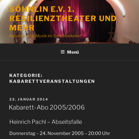
Zum
SÖHNLIN E.V. 1.
Inhalt
RESILIENZTHEATER UND
springen
MEHR
Kabarett und Musik im Gewölbekeller
Menü
KATEGORIE:
KABARETTVERANSTALTUNGEN
VERÖFFENTLICHT
23. JANUAR 2014
AM
Kabarett-Abo 2005/2006
Heinrich Pachl – Abseitsfalle
Donnerstag – 24. November 2005 – 20:00 Uhr