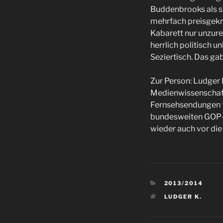
Buddenbrooks als s
mehrfach preisgekr
Kabarett nur unzure
herrlich politisch u
Seziertisch. Das gab
Zur Person: Ludger
Medienwissenschafte
Fernsehsendungen tä
bundesweiten GOP-Va
wieder auch vor di
KATEGORIEN
2013/2014
SCHLAGWÖRTE
LUDGER K.