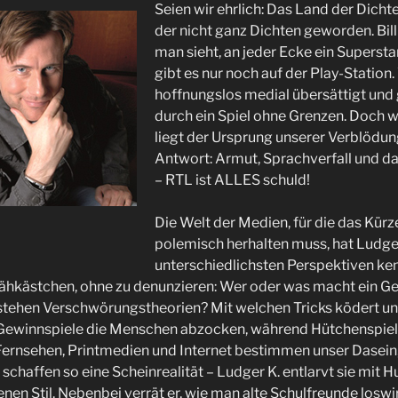
Seien wir ehrlich: Das Land der Dicht
der nicht ganz Dichten geworden. Bi
man sieht, an jeder Ecke ein Supersta
gibt es nur noch auf der Play-Station.
hoffnungslos medial übersättigt und
durch ein Spiel ohne Grenzen. Doch w
liegt der Ursprung unserer Verblödun
Antwort: Armut, Sprachverfall und d
– RTL ist ALLES schuld!
Die Welt der Medien, für die das Kürz
polemisch herhalten muss, hat Ludger
unterschiedlichsten Perspektiven ken
ähkästchen, ohne zu denunzieren: Wer oder was macht ein Ge
stehen Verschwörungstheorien? Mit welchen Tricks ködert u
Gewinnspiele die Menschen abzocken, während Hütchenspiel
ernsehen, Printmedien und Internet bestimmen unser Dasein, 
 schaffen so eine Scheinrealität – Ludger K. entlarvt sie mit
nen Stil. Nebenbei verrät er, wie man alte Schulfreunde loswir