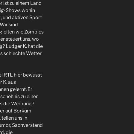
er ist zu einem Land
llig-Shows wohin
r, und aktiven Sport
 Wir sind
 gleiten wie Zombies
er steuert uns, wo
g? Ludger K. hat die
as schlechte Wetter
el RTL hier bewusst
 K. aus
nen gelernt. Er
schehnis zu einer
ns die Werbung?
er auf Borkum
teilen uns in
 Humor, Sachverstand
d, die