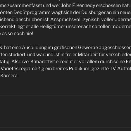
ms zusammenfasst und wer John F. Kennedy erschossen hat.
önten Debütprogramm wagt sich der Duisburger an ein neues
ichend beschrieben ist. Anspruchsvoll, zynisch, voller Überr
nkorrekt legt er alle Heiligtümer unserer ach so tollen moderne
 es so noch nie!
 K. hat eine Ausbildung im grafischen Gewerbe abgeschlossen
n studiert, und war und ist in freier Mitarbeit für verschiede
tig. Als Live-Kabarettist erreicht er vor allem durch seine 
rietés regelmäßig ein breites Publikum; gezielte TV-Auftri
e Kamera.
R