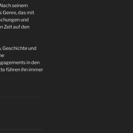
 Nach seinem
 Genre, das mit
aschungen und
n Zeit auf den
, Geschichte und
ne
Engagements in den
tte führen ihn immer