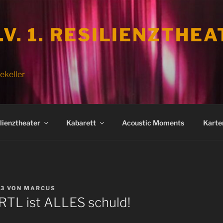
.V. 1. RESILIENZTHE
ekeller
lienztheater
Kabarett
Acoustic Moments
Karte
13
VON
MARCUS
 RTL ist ALLES schuld!