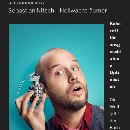
VERÖFFENTLICHT
3. FEBRUAR 2017
AM
Sebastian Nitsch – Hellwachträumer
Kaba
rett
für
ausg
eschl
afen
e
Opti
mist
en
Die
Welt
geht
den
Bach