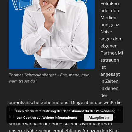
Politikern
oder den
Medien
und ganz
Naive
sogar dem
eigenen
Partner. Mi
sstrauen
ist
angesagt
Thomas Schreckenberger – Ene, mene, muh,
wem traust du?
in Zeiten,
in denen
der
amerikanische Geheimdienst Dinge über uns weiß, die
früher nur die neugierige Nachbarin wusste. Selbst im
Durch die weitere Nutzung der Seite stimmst du der Verwendung
Internet kann man nichts mehr verschleiern – kaum
Akzeptieren
von Cookies zu.
Weitere Informationen
suchen wir nach der Adresse eines Baumarktes in
unserer Nähe, schon empfiehlt uns Amazon den Kauf