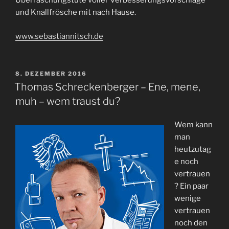
Überraschungstüte voller Verbesserungsvorschläge
und Knallfrösche mit nach Hause.
www.sebastiannitsch.de
VERÖFFENTLICHT
8. DEZEMBER 2016
AM
Thomas Schreckenberger – Ene, mene,
muh – wem traust du?
Wem kann
man
heutzutag
e noch
vertrauen
? Ein paar
wenige
vertrauen
noch den