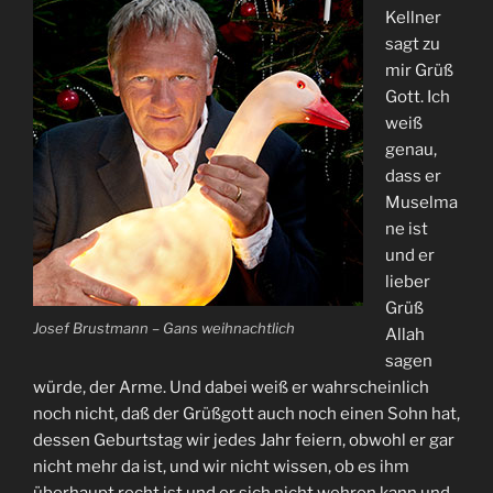
Kellner
sagt zu
mir Grüß
Gott. Ich
weiß
genau,
dass er
Muselma
ne ist
und er
lieber
Grüß
Josef Brustmann – Gans weihnachtlich
Allah
sagen
würde, der Arme. Und dabei weiß er wahrscheinlich
noch nicht, daß der Grüßgott auch noch einen Sohn hat,
dessen Geburtstag wir jedes Jahr feiern, obwohl er gar
nicht mehr da ist, und wir nicht wissen, ob es ihm
überhaupt recht ist und er sich nicht wehren kann und