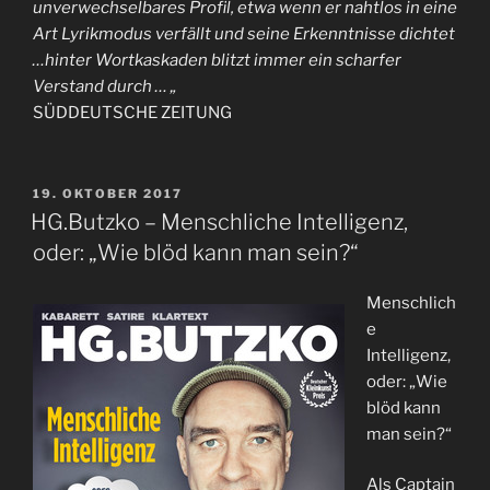
unverwechselbares Profil, etwa wenn er nahtlos in eine
Art Lyrikmodus verfällt und seine Erkenntnisse dichtet
…hinter Wortkaskaden blitzt immer ein scharfer
Verstand durch … „
SÜDDEUTSCHE ZEITUNG
VERÖFFENTLICHT
19. OKTOBER 2017
AM
HG.Butzko – Menschliche Intelligenz,
oder: „Wie blöd kann man sein?“
Menschlich
e
Intelligenz,
oder: „Wie
blöd kann
man sein?“
Als Captain