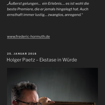
„Äußerst gelungen… ein Erlebnis…. es ist wohl die
beste Premiere, die er jemals hingelegt hat. Auch
ernsthaft immer lustig… zwanglos, anregend.“
www.frederic-hormuth.de
VERÖFFENTLICHT
25. JANUAR 2018
AM
Holger Paetz – Ekstase in Würde