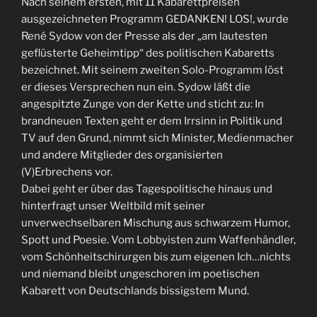
Nach seinem ersten, mit 11 Kabarettpreisen
ausgezeichneten Programm GEDANKEN! LOS!, wurde
René Sydow von der Presse als der „am lautesten
geflüsterte Geheimtipp“ des politischen Kabaretts
bezeichnet. Mit seinem zweiten Solo-Programm löst
er dieses Versprechen nun ein. Sydow läßt die
angespitzte Zunge von der Kette und sticht zu: In
brandneuen Texten geht er dem Irrsinn in Politik und
TV auf den Grund, nimmt sich Minister, Medienmacher
und andere Mitglieder des organisierten
(V)Erbrechens vor.
Dabei geht er über das Tagespolitische hinaus und
hinterfragt unser Weltbild mit seiner
unverwechselbaren Mischung aus schwarzem Humor,
Spott und Poesie. Vom Lobbyisten zum Waffenhändler,
vom Schönheitschirurgen bis zum eigenen Ich…nichts
und niemand bleibt ungeschoren im poetischen
Kabarett von Deutschlands bissigstem Mund.