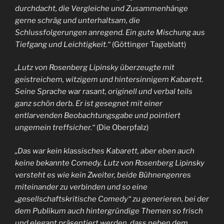
durchdacht, die Vergleiche und Zusammenhänge
gerne schräg und unterhaltsam, die
Schlussfolgerungen anregend. Ein gute Mischung aus
Tiefgang und Leichtigkeit.“
(Göttinger Tageblatt)
„Lutz von Rosenberg Lipinsky überzeugte mit
geistreichem, witzigem und hintersinnigem Kabarett.
Seine Sprache war rasant, originell und verbal teils
ganz schön derb. Er ist gesegnet mit einer
entlarvenden Beobachtungsgabe und pointiert
ungemein treffsicher.“
(Die Oberpfalz)
„Das war kein klassisches Kabarett, aber eben auch
keine bekannte Comedy. Lutz von Rosenberg Lipinsky
versteht es wie kein Zweiter, beide Bühnengenres
miteinander zu verbinden und so eine
„gesellschaftskritische Comedy“ zu generieren, bei der
dem Publikum auch hintergründige Themen so frisch
und elegant präsentiert werden, dass neben dem