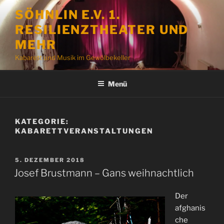
Zum
SÖHNLIN E.V. 1.
Inhalt
RESILIENZTHEATER UND
springen
MEHR
Kabarett und Musik im Gewölbekeller
Menü
KATEGORIE:
KABARETTVERANSTALTUNGEN
VERÖFFENTLICHT
5. DEZEMBER 2018
AM
Josef Brustmann – Gans weihnachtlich
Der
afghanis
che