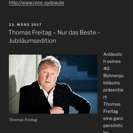
http://www.rene-sydow.de
VERÖFFENTLICHT
23. MÄRZ 2017
AM
Thomas Freitag – Nur das Beste –
Jubiläumsedition
Anlässlic
h seines
40.
Bühnenju
biläums
präsentie
rt
Thomas
Freitag
eine ganz
Thomas Freitag
persönlic
he